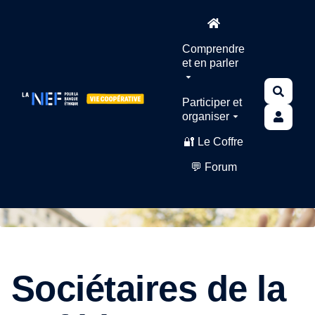
Aller au contenu principal
Comprendre
et en parler
Reche
Participer et
organiser
🔐 Le Coffre
💬 Forum
Sociétaires de la